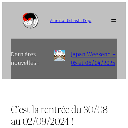
Aller
au
contenu
Ame no Ukihashi Dojo
Dernières
Japan Weekend –
nouvelles :
05 et 06/04/2025
C’est la rentrée du 30/08
au 02/09/2024 !